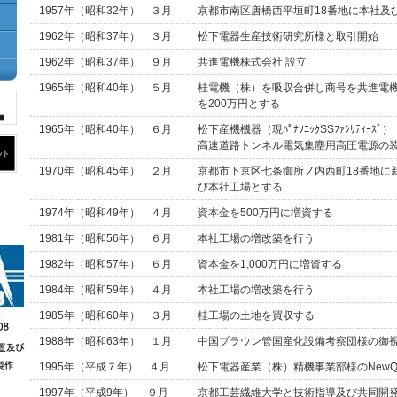
1957年（昭和32年） ３月
京都市南区唐橋西平垣町18番地に本社及
1962年（昭和37年） ３月
松下電器生産技術研究所様と取引開始
1962年（昭和37年） ９月
共進電機株式会社 設立
1965年（昭和40年） ５月
桂電機（株）を吸収合併し商号を共進電
を200万円とする
1965年（昭和40年） ６月
松下産機機器（現ﾊﾟﾅｿﾆｯｸSSﾌｧｼﾘﾃｨｰ
高速道路トンネル電気集塵用高圧電源の
1970年（昭和45年） ２月
京都市下京区七条御所ノ内西町18番地に
び本社工場とする
1974年（昭和49年） ４月
資本金を500万円に増資する
1981年（昭和56年） ６月
本社工場の増改築を行う
1982年（昭和57年） ６月
資本金を1,000万円に増資する
1984年（昭和59年） ４月
本社工場の増改築を行う
1985年（昭和60年） ３月
桂工場の土地を買収する
1988年（昭和63年） １月
中国ブラウン管国産化設備考察団様の御
1995年（平成７年） ４月
松下電器産業（株）精機事業部様のNewQ
1997年（平成9年） ９月
京都工芸繊維大学と技術指導及び共同開