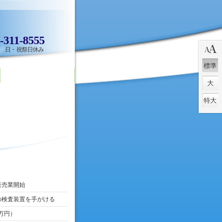
311-8555
:00 日・祝祭日休み
標準
大
特大
販売業開始
の検査装置を手がける
万円）