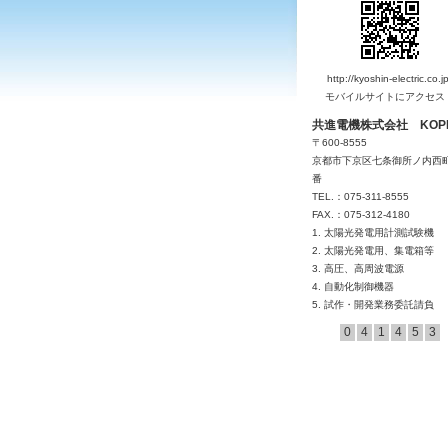
http://kyoshin-electric.co.jp
モバイルサイトにアクセス
共進電機株式会社
KOP
〒600-8555
京都市下京区七条御所ノ内西町
番
TEL.：075-311-8555
FAX.：075-312-4180
1. 太陽光発電用計測試験機
2. 太陽光発電用、集電箱等
3. 高圧、高周波電源
4. 自動化制御機器
5. 試作・開発業務委託請負
0
4
1
4
5
3