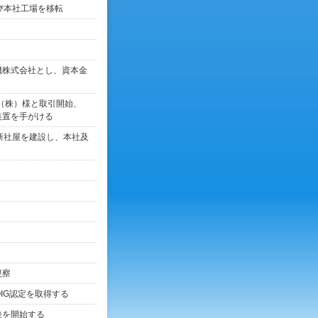
び本社工場を移転
機株式会社とし、資本金
ｽﾞ）（株）様と取引開始、
装置を手がける
新社屋を建設し、本社及
視察
IG認定を取得する
発を開始する