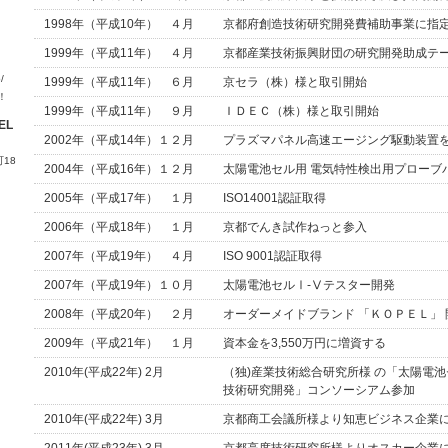
1998年（平成10年） ４月
京都府創造技術研究開発費補助事業に指
1999年（平成11年） ４月
京都産業技術振興財団の研究開発助成テ
/
1999年（平成11年） ６月
京セラ（株）様と取引開始
！
1999年（平成11年） ９月
ＩＤＥＣ（株）様と取引開始
EL
2002年（平成14年）１２月
プラズマパネル高速エージング駆動装置
18
2004年（平成16年）１２月
太陽電池セル用 電気特性検出用プローブ
2005年（平成17年） １月
ISO14001認証取得
2006年（平成18年） １月
京都でんき試作ねっと参入
2007年（平成19年） ４月
ISO 9001認証取得
2007年（平成19年）１０月
太陽電池セルⅠ‐Ⅴテスター開発
2008年（平成20年） ２月
オーダーメイドブランド 「ＫＯＰＥＬ」 
2009年（平成21年） １月
資本金を3,550万円に増資する
2010年(平成22年) 2月
（独)産業技術総合研究所様 の「太陽電
技術研究開発」コンソーシアム参加
2010年(平成22年) 3月
京都商工会議所様より知恵ビジネス企業