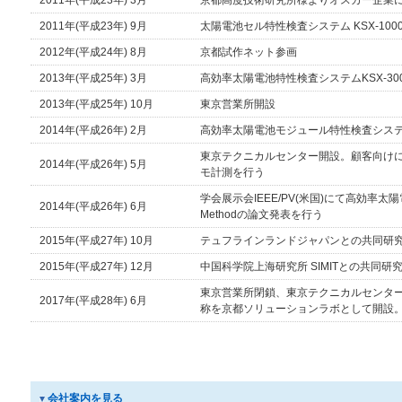
2011年(平成23年) 3月
京都高度技術研究所様よりオスカー企業
2011年(平成23年) 9月
太陽電池セル特性検査システム KSX-100
2012年(平成24年) 8月
京都試作ネット参画
2013年(平成25年) 3月
高効率太陽電池特性検査システムKSX-30
2013年(平成25年) 10月
東京営業所開設
2014年(平成26年) 2月
高効率太陽電池モジュール特性検査シス
東京テクニカルセンター開設。顧客向け
2014年(平成26年) 5月
モ計測を行う
学会展示会IEEE/PV(米国)にて高効率太
2014年(平成26年) 6月
Methodの論文発表を行う
2015年(平成27年) 10月
テュフラインランドジャパンとの共同研
2015年(平成27年) 12月
中国科学院上海研究所 SIMITとの共同研
東京営業所閉鎖、東京テクニカルセンタ
2017年(平成28年) 6月
称を京都ソリューションラボとして開設
会社案内を見る