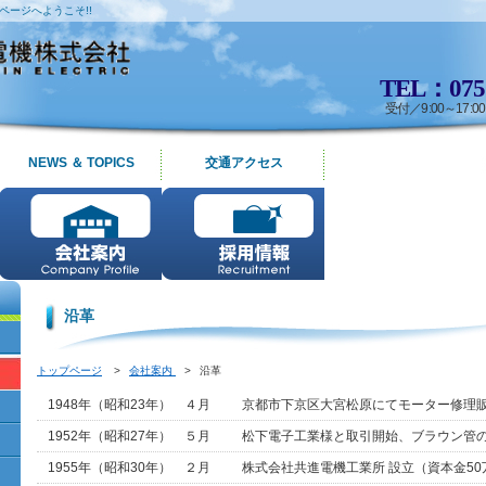
ページへようこそ!!
TEL：075-
受付／9:00～17
NEWS ＆ TOPICS
交通アクセス
沿革
トップページ
>
会社案内
>
沿革
1948年（昭和23年） ４月
京都市下京区大宮松原にてモーター修理
1952年（昭和27年） ５月
松下電子工業様と取引開始、ブラウン管
1955年（昭和30年） ２月
株式会社共進電機工業所 設立（資本金50