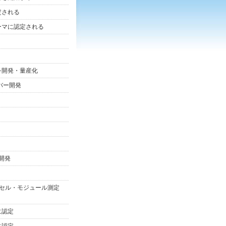
定される
ーマに認定される
を開発・量産化
バー開発
開発
池セル・モジュール測定
に認定