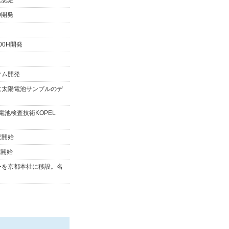
に認定
0開発
00H開発
テム開発
に太陽電池サンプルのデ
陽電池検査技術KOPEL
究開始
究開始
ーを京都本社に移設。名
。