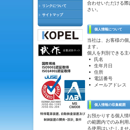
合わせいただける際
リンクについて
さい。
サイトマップ
個人情報について
当社は、お客様の個
ます。
個人を判別できる主
氏名
生年月日
住所
電話番号
メールアドレス
個人情報の収集範囲
お預かりする個人情
の範囲内でのみ利用
る使用はいたしませ