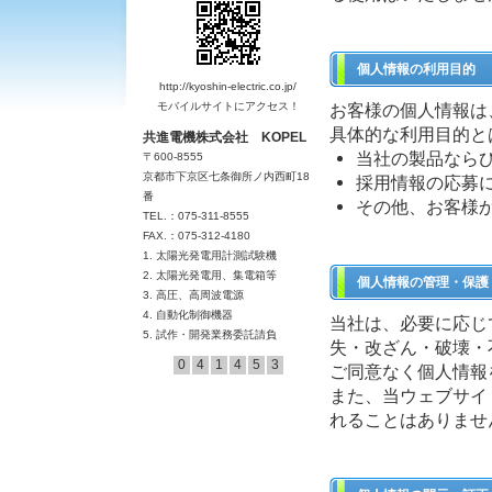
個人情報の利用目的
http://kyoshin-electric.co.jp/
モバイルサイトにアクセス！
お客様の個人情報は
具体的な利用目的と
共進電機株式会社
KOPEL
当社の製品なら
〒600-8555
京都市下京区七条御所ノ内西町18
採用情報の応募
番
その他、お客様
TEL.：075-311-8555
FAX.：075-312-4180
1. 太陽光発電用計測試験機
2. 太陽光発電用、集電箱等
個人情報の管理・保護
3. 高圧、高周波電源
4. 自動化制御機器
当社は、必要に応じ
5. 試作・開発業務委託請負
失・改ざん・破壊・
0
4
1
4
5
3
ご同意なく個人情報
また、当ウェブサイ
れることはありませ